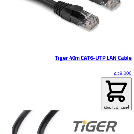
Tiger 40m CAT6-UTP LAN Cable
9,000
د.ع
أضف إلى السلة