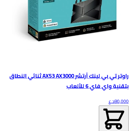
راوتر تي بي لينك آرتشر AX53 AX3000 ثنائي النطاق
بتقنية واي فاي 6 للألعاب
80,000
د.ع