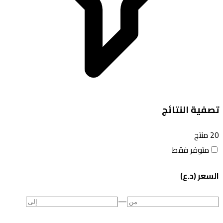
تصفية النتائج
20
منتج
متوفر فقط
السعر (د.ع)
—