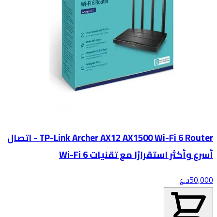
TP-Link Archer AX12 AX1500 Wi-Fi 6 Router - اتصال
أسرع وأكثر استقرارًا مع تقنيات Wi-Fi 6
50,000
د.ع