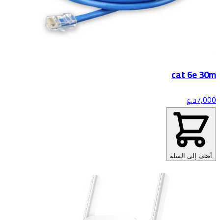
cat 6e 30m
7,000
د.ع
أضف إلى السلة