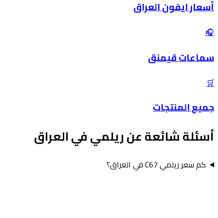
أسعار ايفون العراق
🎧
سماعات قيمنق
🛒
جميع المنتجات
أسئلة شائعة عن ريلمي في العراق
كم سعر ريلمي C67 في العراق؟