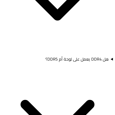
هل DDR4 يعمل على لوحة أم DDR5؟