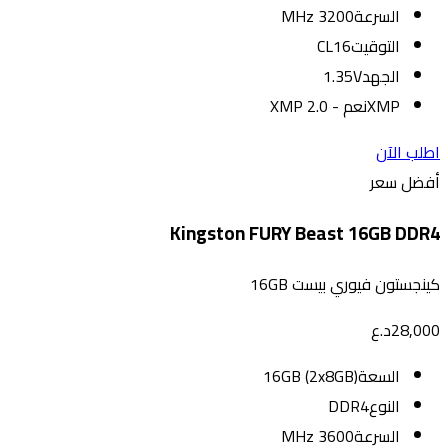
السرعة
3200 MHz
التوقيت
CL16
الجهد
1.35V
XMP
نعم - XMP 2.0
اطلب الآن
أفضل سعر
Kingston FURY Beast 16GB DDR4
كينجستون فيوري بيست 16GB
28,000
د.ع
السعة
16GB (2x8GB)
النوع
DDR4
السرعة
3600 MHz