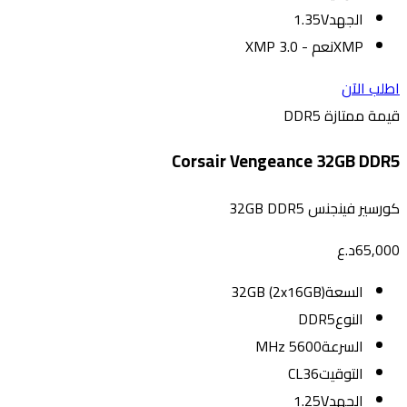
الجهد
1.35V
XMP
نعم - XMP 3.0
اطلب الآن
قيمة ممتازة DDR5
Corsair Vengeance 32GB DDR5
كورسير فينجنس 32GB DDR5
65,000
د.ع
السعة
32GB (2x16GB)
النوع
DDR5
السرعة
5600 MHz
التوقيت
CL36
الجهد
1.25V