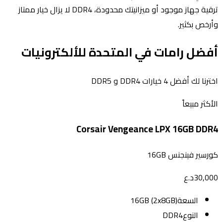
ترقية جهاز موجود أو ميزانيتك محدودة، DDR4 لا يزال خيار ممتاز
وأرخص بكثير.
أفضل رامات في المتحدة للألكترونيات
اخترنا لك أفضل 4 خيارات DDR4 و DDR5
الأكثر مبيعاً
Corsair Vengeance LPX 16GB DDR4
كورسير فينجنس 16GB
30,000
د.ع
السعة
16GB (2x8GB)
النوع
DDR4