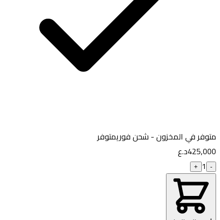
فر في المخزون - شحن فوري
متوفر
425,
د.ع
1
+