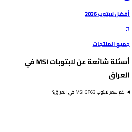
أفضل لابتوب 2026
🛒
جميع المنتجات
أسئلة شائعة عن لابتوبات MSI في
العراق
كم سعر لابتوب MSI GF63 في العراق؟