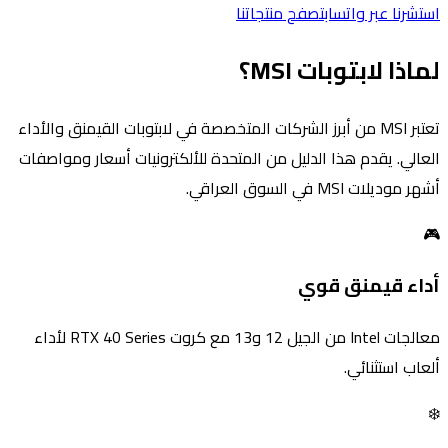
استشرنا عبر واتساب
تصفح منتجاتنا
لماذا لابتوبات MSI؟
تعتبر MSI من أبرز الشركات المتخصصة في لابتوبات القيمنق والأداء
العالي. يقدم هذا الدليل من المتحدة للألكترونيات أسعار ومواصفات
أشهر موديلات MSI في السوق العراقي.
🎮
أداء قيمنق قوي
معالجات Intel من الجيل 12 و13 مع كروت RTX 40 Series لأداء
ألعاب استثنائي.
❄️