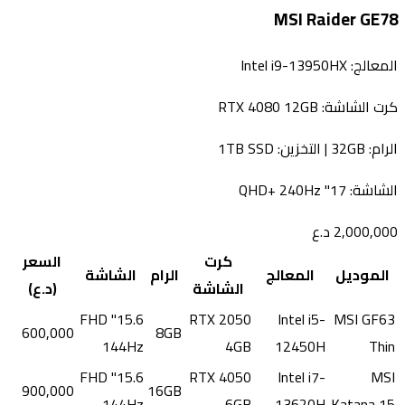
MSI Raider GE78
المعالج:
Intel i9-13950HX
كرت الشاشة:
RTX 4080 12GB
الرام:
32GB
| التخزين:
1TB SSD
الشاشة:
17" QHD+ 240Hz
2,000,000
د.ع
كرت
السعر
الموديل
المعالج
الرام
الشاشة
الشاشة
(د.ع)
15.6" FHD
RTX 2050
Intel i5-
MSI GF63
600,000
8GB
144Hz
4GB
12450H
Thin
15.6" FHD
RTX 4050
Intel i7-
MSI
900,000
16GB
144Hz
6GB
13620H
Katana 15