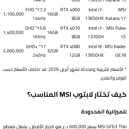
17.3" FHD
RTX 4060
Intel i7-
MSI
1,100,000
16GB
144Hz
8GB
13650HX
Katana 17
15.6" QHD
RTX 4070
Intel i7-
MSI Pulse
1,400,000
16GB
165Hz
8GB
13700H
15
17" QHD+
RTX 4080
Intel i9-
MSI Raider
2,000,000
32GB
240Hz
12GB
13950HX
GE78
* الأسعار تقريبية ومحدثة لشهر أبريل 2026. قد تختلف الأسعار حسب
التوفر والمتجر.
كيف تختار لابتوب MSI المناسب؟
للميزانية المحدودة
MSI GF63 Thin بسعر 600,000 د.ع هو الخيار الأفضل. يشغل معظم