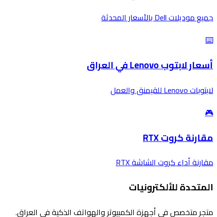
جميع موديلات Dell بالأسعار المحدثة
⌨️
أسعار لابتوب Lenovo في العراق
لابتوبات Lenovo للقيمنق والعمل
🎮
مقارنة كروت RTX
مقارنة أداء كروت الشاشة RTX
المتحدة للألكترونيات
متجر متخصص في أجهزة الكمبيوتر والهواتف الذكية في العراق.