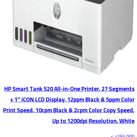
HP Smart Tank 520 All-in-One Printer, 27 Segments
+ 1" iCON LCD Display, 12ppm Black & 5ppm Color
Print Speed, 10cpm Black & 2cpm Color Copy Speed,
Up to 1200dpi Resolution, White
255,000
د.ع