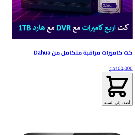
كَت كاميرات مراقبة متكامل من Dahua
100,000
د.ع
أضف إلى السلة