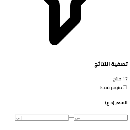
تصفية النتائج
17
منتج
متوفر فقط
السعر (د.ع)
—