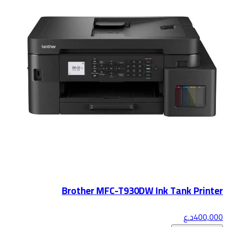
Brother MFC-T930DW Ink Tank Printer
400,000
د.ع