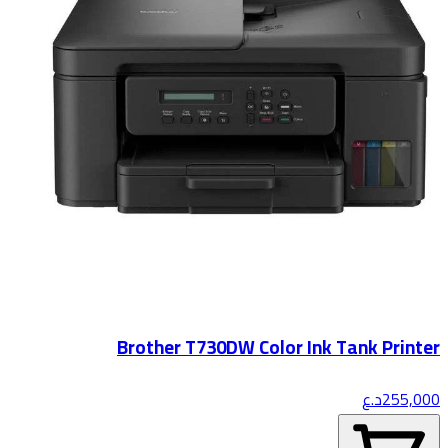
Brother T730DW Color Ink Tank Printer
255,000
د.ع