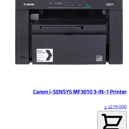
Canon i-SENSYS MF3010 3-IN-1 Printer
279,000
د.ع